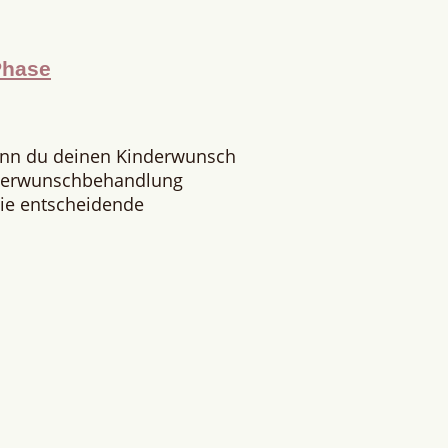
Phase
enn du deinen Kinderwunsch
nderwunschbehandlung
 Die entscheidende