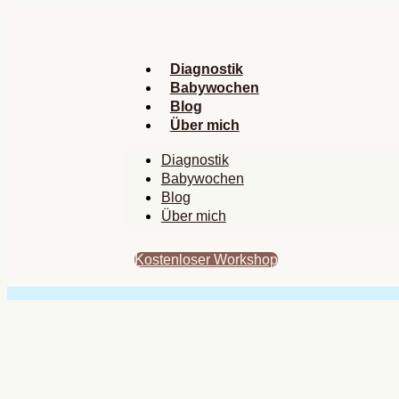
Zum
Inhalt
springen
Diagnostik
Babywochen
Blog
Über mich
Diagnostik
Babywochen
Blog
Über mich
Kostenloser Workshop