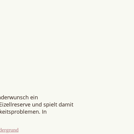
inderwunsch ein
izellreserve und spielt damit
rkeitsproblemen. In