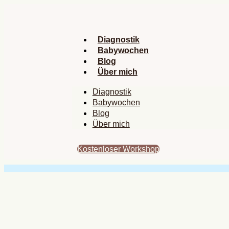
Zum
Inhalt
springen
Diagnostik
Babywochen
Blog
Über mich
Diagnostik
Babywochen
Blog
Über mich
Kostenloser Workshop