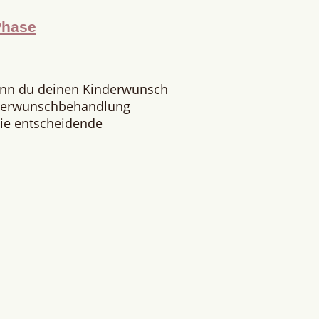
Phase
enn du deinen Kinderwunsch
nderwunschbehandlung
 Die entscheidende