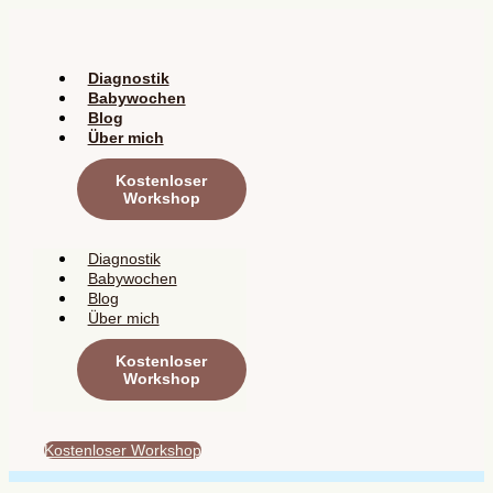
Zum
Inhalt
springen
Diagnostik
Babywochen
Blog
Über mich
Kostenloser
Workshop
Diagnostik
Babywochen
Blog
Über mich
Kostenloser
Workshop
Kostenloser Workshop