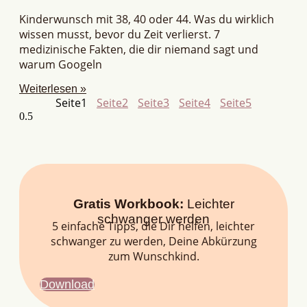
Kinderwunsch mit 38, 40 oder 44. Was du wirklich
wissen musst, bevor du Zeit verlierst. 7
medizinische Fakten, die dir niemand sagt und
warum Googeln
Weiterlesen »
Seite
1
Seite
2
Seite
3
Seite
4
Seite
5
Gratis Workbook:
Leichter
schwanger werden
5 einfache Tipps, die Dir helfen, leichter
schwanger zu werden, Deine Abkürzung
zum Wunschkind.
Download