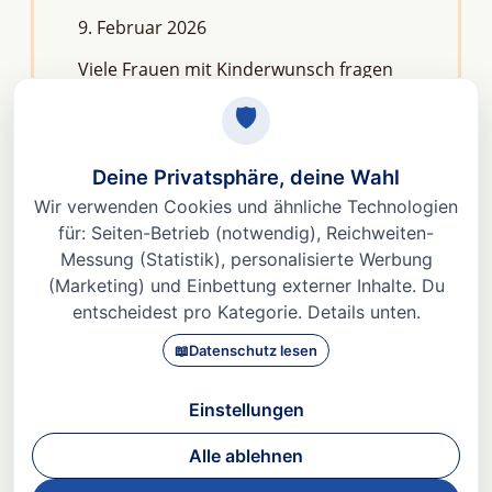
9. Februar 2026
Viele Frauen mit Kinderwunsch fragen
sich: Macht Stress unfruchtbar?Die
kurze Antwort lautet: Nein, aber er kann
das feine Regelwerk deiner
Fruchtbarkeit aus dem Gleichgewicht
bringen. Denn Stress
Weiterlesen »
© 2026 Dr. med Heidi Gößlinghoff |
Impressum
|