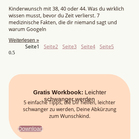
Kinderwunsch mit 38, 40 oder 44. Was du wirklich
wissen musst, bevor du Zeit verlierst. 7
medizinische Fakten, die dir niemand sagt und
warum Googeln
Weiterlesen »
Seite
1
Seite
2
Seite
3
Seite
4
Seite
5
Gratis Workbook:
Leichter
schwanger werden
5 einfache Tipps, die Dir helfen, leichter
schwanger zu werden, Deine Abkürzung
zum Wunschkind.
Download