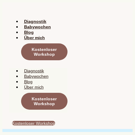
Zum
Inhalt
springen
Diagnostik
Babywochen
Blog
Über mich
Kostenloser
Workshop
Diagnostik
Babywochen
Blog
Über mich
Kostenloser
Workshop
Kostenloser Workshop