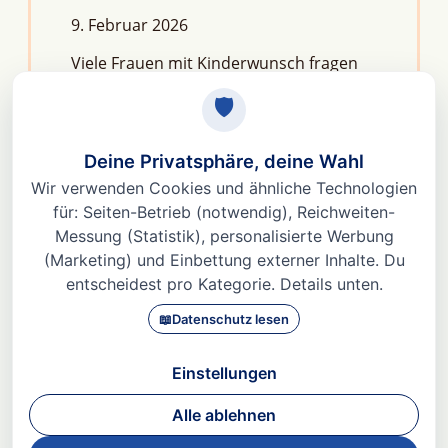
9. Februar 2026
Viele Frauen mit Kinderwunsch fragen
sich: Macht Stress unfruchtbar?Die
kurze Antwort lautet: Nein, aber er kann
das feine Regelwerk deiner
Fruchtbarkeit aus dem Gleichgewicht
bringen. Denn Stress
Weiterlesen »
© 2026 Dr. med Heidi Gößlinghoff |
Impressum
|