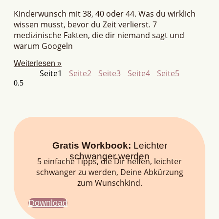
Kinderwunsch mit 38, 40 oder 44. Was du wirklich
wissen musst, bevor du Zeit verlierst. 7
medizinische Fakten, die dir niemand sagt und
warum Googeln
Weiterlesen »
Seite
1
Seite
2
Seite
3
Seite
4
Seite
5
Gratis Workbook:
Leichter
schwanger werden
5 einfache Tipps, die Dir helfen, leichter
schwanger zu werden, Deine Abkürzung
zum Wunschkind.
Download