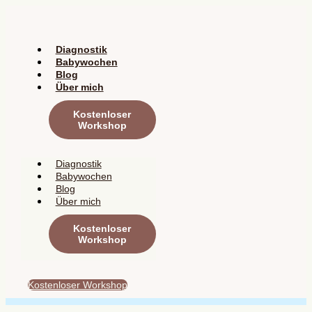
Zum
Inhalt
springen
Diagnostik
Babywochen
Blog
Über mich
Kostenloser
Workshop
Diagnostik
Babywochen
Blog
Über mich
Kostenloser
Workshop
Kostenloser Workshop