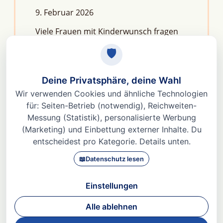
9. Februar 2026
Viele Frauen mit Kinderwunsch fragen
sich: Macht Stress unfruchtbar?Die
kurze Antwort lautet: Nein, aber er kann
das feine Regelwerk deiner
Fruchtbarkeit aus dem Gleichgewicht
bringen. Denn Stress
Weiterlesen »
© 2026 Dr. med Heidi Gößlinghoff |
Impressum
|