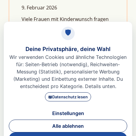
9. Februar 2026
Viele Frauen mit Kinderwunsch fragen
sich: Macht Stress unfruchtbar?Die
kurze Antwort lautet: Nein, aber er kann
das feine Regelwerk deiner
Fruchtbarkeit aus dem Gleichgewicht
bringen. Denn Stress
Weiterlesen »
© 2026 Dr. med Heidi Gößlinghoff |
Impressum
|