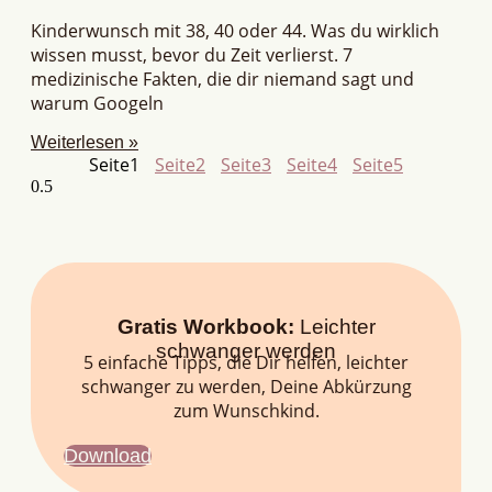
Kinderwunsch mit 38, 40 oder 44. Was du wirklich
wissen musst, bevor du Zeit verlierst. 7
medizinische Fakten, die dir niemand sagt und
warum Googeln
Weiterlesen »
Seite
1
Seite
2
Seite
3
Seite
4
Seite
5
Gratis Workbook:
Leichter
schwanger werden
5 einfache Tipps, die Dir helfen, leichter
schwanger zu werden, Deine Abkürzung
zum Wunschkind.
Download