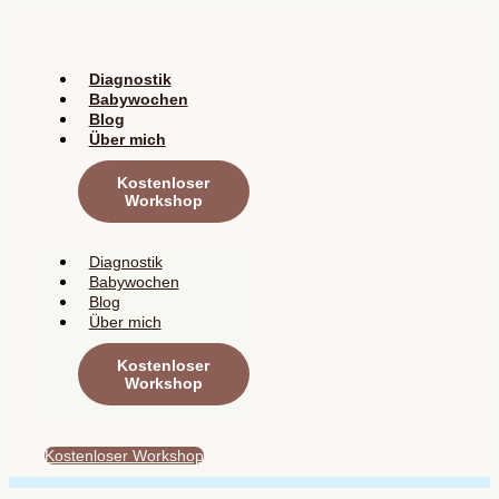
Zum
Inhalt
springen
Diagnostik
Babywochen
Blog
Über mich
Kostenloser
Workshop
Diagnostik
Babywochen
Blog
Über mich
Kostenloser
Workshop
Kostenloser Workshop