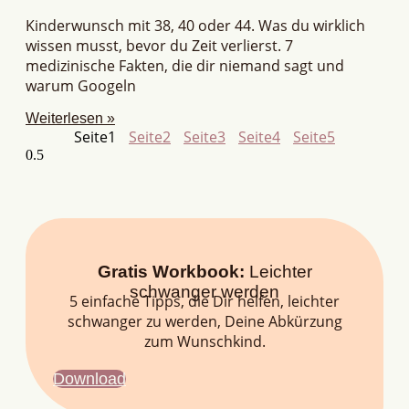
Kinderwunsch mit 38, 40 oder 44. Was du wirklich
wissen musst, bevor du Zeit verlierst. 7
medizinische Fakten, die dir niemand sagt und
warum Googeln
Weiterlesen »
Seite
1
Seite
2
Seite
3
Seite
4
Seite
5
Gratis Workbook:
Leichter
schwanger werden
5 einfache Tipps, die Dir helfen, leichter
schwanger zu werden, Deine Abkürzung
zum Wunschkind.
Download