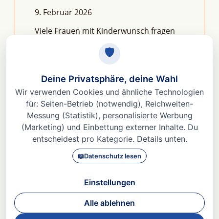
9. Februar 2026
Viele Frauen mit Kinderwunsch fragen
sich: Macht Stress unfruchtbar?Die
kurze Antwort lautet: Nein, aber er kann
das feine Regelwerk deiner
Fruchtbarkeit aus dem Gleichgewicht
bringen. Denn Stress
Weiterlesen »
© 2026 Dr. med Heidi Gößlinghoff |
Impressum
|