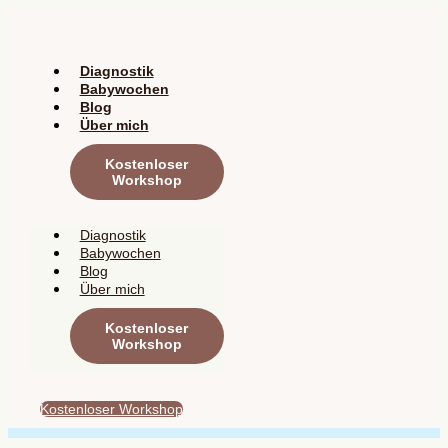
Zum
Inhalt
springen
Diagnostik
Babywochen
Blog
Über mich
Kostenloser
Workshop
Diagnostik
Babywochen
Blog
Über mich
Kostenloser
Workshop
Kostenloser Workshop