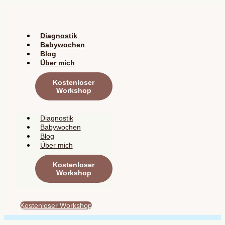
Zum
Inhalt
springen
Diagnostik
Babywochen
Blog
Über mich
Kostenloser
Workshop
Diagnostik
Babywochen
Blog
Über mich
Kostenloser
Workshop
Kostenloser Workshop