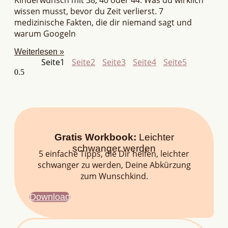
wissen musst, bevor du Zeit verlierst. 7
medizinische Fakten, die dir niemand sagt und
warum Googeln
Weiterlesen »
Seite
1
Seite
2
Seite
3
Seite
4
Seite
5
Gratis Workbook:
Leichter
schwanger werden
5 einfache Tipps, die Dir helfen, leichter
schwanger zu werden, Deine Abkürzung
zum Wunschkind.
Download