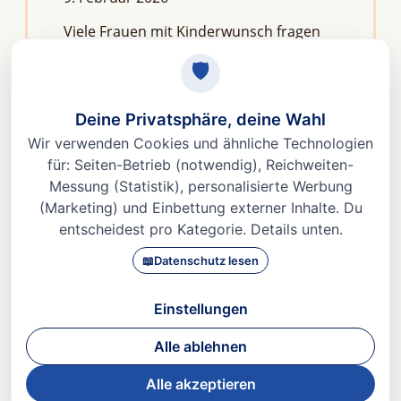
Viele Frauen mit Kinderwunsch fragen
sich: Macht Stress unfruchtbar?Die
kurze Antwort lautet: Nein, aber er kann
das feine Regelwerk deiner
Fruchtbarkeit aus dem Gleichgewicht
bringen. Denn Stress
Weiterlesen »
© 2026 Dr. med Heidi Gößlinghoff |
Impressum
|
Datenschutz
|
AGBs