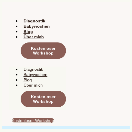
Zum
Inhalt
springen
Diagnostik
Babywochen
Blog
Über mich
Kostenloser
Workshop
Diagnostik
Babywochen
Blog
Über mich
Kostenloser
Workshop
Kostenloser Workshop