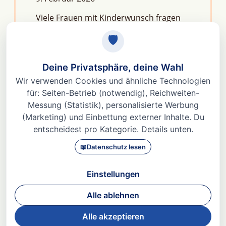
Viele Frauen mit Kinderwunsch fragen
sich: Macht Stress unfruchtbar?Die
kurze Antwort lautet: Nein, aber er kann
das feine Regelwerk deiner
Fruchtbarkeit aus dem Gleichgewicht
bringen. Denn Stress
Weiterlesen »
© 2026 Dr. med Heidi Gößlinghoff |
Impressum
|
Datenschutz
|
AGBs