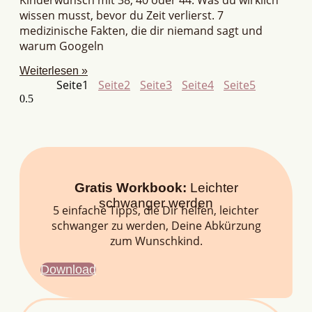
wissen musst, bevor du Zeit verlierst. 7
medizinische Fakten, die dir niemand sagt und
warum Googeln
Weiterlesen »
Seite
1
Seite
2
Seite
3
Seite
4
Seite
5
Gratis Workbook:
Leichter
schwanger werden
5 einfache Tipps, die Dir helfen, leichter
schwanger zu werden, Deine Abkürzung
zum Wunschkind.
Download