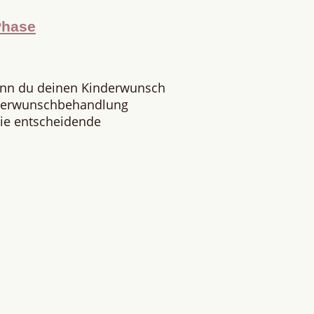
Phase
enn du deinen Kinderwunsch
nderwunschbehandlung
 Die entscheidende