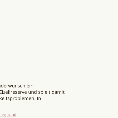
inderwunsch ein
izellreserve und spielt damit
rkeitsproblemen. In