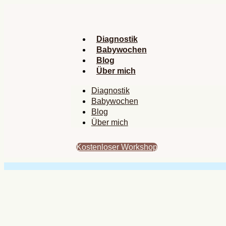
Zum
Inhalt
springen
Diagnostik
Babywochen
Blog
Über mich
Diagnostik
Babywochen
Blog
Über mich
Kostenloser Workshop