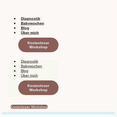
Zum
Inhalt
springen
Diagnostik
Babywochen
Blog
Über mich
Kostenloser
Workshop
Diagnostik
Babywochen
Blog
Über mich
Kostenloser
Workshop
Kostenloser Workshop