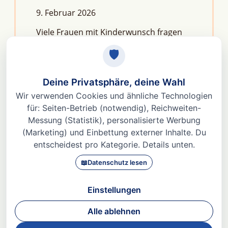
9. Februar 2026
Viele Frauen mit Kinderwunsch fragen
sich: Macht Stress unfruchtbar?Die
kurze Antwort lautet: Nein, aber er kann
das feine Regelwerk deiner
Fruchtbarkeit aus dem Gleichgewicht
bringen. Denn Stress
Weiterlesen »
© 2026 Dr. med Heidi Gößlinghoff |
Impressum
|