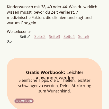
Kinderwunsch mit 38, 40 oder 44. Was du wirklich
wissen musst, bevor du Zeit verlierst. 7
medizinische Fakten, die dir niemand sagt und
warum Googeln
Weiterlesen »
Seite
1
Seite
2
Seite
3
Seite
4
Seite
5
Gratis Workbook:
Leichter
schwanger werden
5 einfache Tipps, die Dir helfen, leichter
schwanger zu werden, Deine Abkürzung
zum Wunschkind.
Download