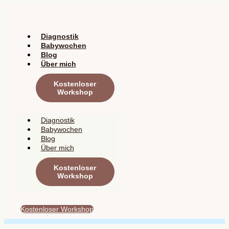
Zum
Inhalt
springen
Diagnostik
Babywochen
Blog
Über mich
Kostenloser
Workshop
Diagnostik
Babywochen
Blog
Über mich
Kostenloser
Workshop
Kostenloser Workshop