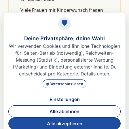
Viele Frauen mit Kinderwunsch fragen
sich: Macht Stress unfruchtbar?Die
kurze Antwort lautet: Nein, aber er kann
das feine Regelwerk deiner
Fruchtbarkeit aus dem Gleichgewicht
bringen. Denn Stress
Weiterlesen »
© 2026 Dr. med Heidi Gößlinghoff |
Impressum
|
Datenschutz
|
AGBs