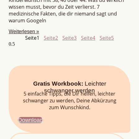
wissen musst, bevor du Zeit verlierst. 7
medizinische Fakten, die dir niemand sagt und
warum Googeln
Weiterlesen »
Seite
1
Seite
2
Seite
3
Seite
4
Seite
5
Gratis Workbook:
Leichter
schwanger werden
5 einfache Tipps, die Dir helfen, leichter
schwanger zu werden, Deine Abkürzung
zum Wunschkind.
Download