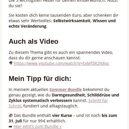
Die 3 wichtigsten Hebel für deinen Kinderwunsch. Nutzt
du sie?
Sie kosten dich keine tausenden Euro, aber schenken dir
etwas sehr Wertvolles:
Selbstwirksamkeit, Wissen und
echte Veränderung
.
Auch als Video
Zu diesem Thema gibt es auch ein spannendes Video,
dass du dir gerne anschauen kannst:
🎥
https://www.youtube.com/watch?v=ExMf5R2N8oc
Mein Tipp für dich:
In meinem aktuellen
Sommer-Bundle
bekommst du
genau gezeigt, wie du
Darmgesundheit, Schilddrüse und
Zyklus systematisch verbessern
kannst.
Schritt für
Schritt
, fundiert und alltagstauglich.
🎁 Das Bundle enthält
vier Kurse
– und ist noch
bis zum
31. Juli
für nur 99 € erhältlich.
➡️
Hier geht’s zum Bundle »