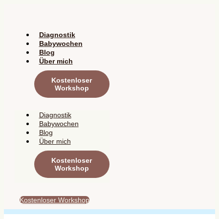
Zum
Inhalt
springen
Diagnostik
Babywochen
Blog
Über mich
Kostenloser
Workshop
Diagnostik
Babywochen
Blog
Über mich
Kostenloser
Workshop
Kostenloser Workshop