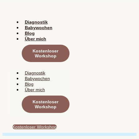
Zum
Inhalt
springen
Diagnostik
Babywochen
Blog
Über mich
Kostenloser
Workshop
Diagnostik
Babywochen
Blog
Über mich
Kostenloser
Workshop
Kostenloser Workshop