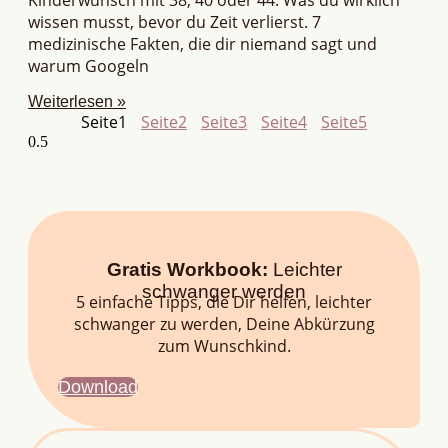
wissen musst, bevor du Zeit verlierst. 7
medizinische Fakten, die dir niemand sagt und
warum Googeln
Weiterlesen »
Seite
1
Seite
2
Seite
3
Seite
4
Seite
5
Gratis Workbook:
Leichter
schwanger werden
5 einfache Tipps, die Dir helfen, leichter
schwanger zu werden, Deine Abkürzung
zum Wunschkind.
Download