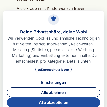
Viele Frauen mit Kinderwunsch fragen
sich: Macht Stress unfruchtbar?Die
kurze Antwort lautet: Nein, aber er kann
das feine Regelwerk deiner
Fruchtbarkeit aus dem Gleichgewicht
bringen. Denn Stress
Weiterlesen »
© 2026 Dr. med Heidi Gößlinghoff |
Impressum
|
Datenschutz
|
AGBs